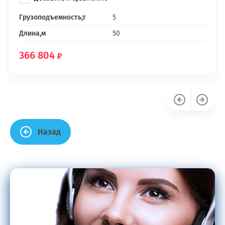
Грузоподъемность,т
5
Длина,м
50
366 804
Назад