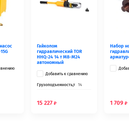
насос
Гайколом
Набор н
-15G
гидравлический TOR
гидравл
HHQ-24 14 т М8-М24
арматур
автономный
авнению
Доба
Добавить к сравнению
Грузоподъемность,т
14
15 227
1 709