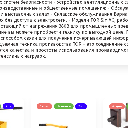
 систем безопасности - Устройство вентиляционных с
изводственные и общественные помещения: - Обслужи
 и выставочных залах - Складское обслуживание Вари
х без доступа к электросети. - Модели TOR SJY AC, ра
работающий от напряжения 380В для промышленных пре
ине вы можете приобрести технику по выгодной цене. 
с способом связи для получения исчерпывающей инфо
одъемная техника производства TOR – это соединение 
тся качества и простоты использования производимог
тенсивных нагрузок.
Хит
Акция
Новинка
Хит
Акция