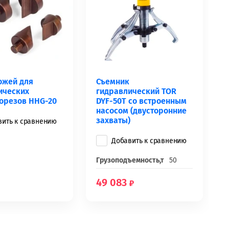
ожей для
Съемник
ических
гидравлический TOR
орезов HHG-20
DYF-50T со встроенным
насосом (двусторонние
захваты)
вить к сравнению
Добавить к сравнению
Грузоподъемность,т
50
49 083