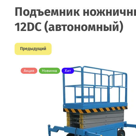
Подъемник ножничный
12DC (автономный)
Предыдущий
Акция
Новинка
Хит