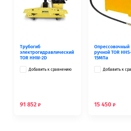
й
Трубогиб
Опрессовочный 
электрогидравлический
ручной TOR HHS
TOR HHW-2D
15МПа
Добавить к сравнению
Добавить к ср
91 852
15 450