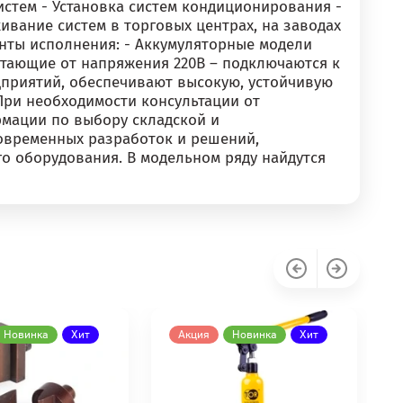
истем - Установка систем кондиционирования -
вание систем в торговых центрах, на заводах
анты исполнения: - Аккумуляторные модели
ботающие от напряжения 220В – подключаются к
дприятий, обеспечивают высокую, устойчивую
При необходимости консультации от
рмации по выбору складской и
современных разработок и решений,
о оборудования. В модельном ряду найдутся
Новинка
Хит
Акция
Новинка
Хит