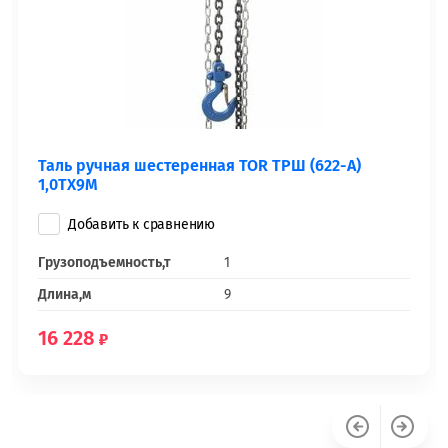
Таль ручная шестеренная TOR ТРШ (622-A)
1,0ТХ9М
Добавить к сравнению
Грузоподъемность,т
1
Длина,м
9
16 228