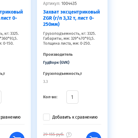
Артикул:
1004435
нтриковый
Захват эксцентриковый
, лист 0-
ZGR (г/п 3,32 т, лист 0-
250мм)
 кг: 3325.
Грузоподъемность, кг: 3325.
*360*93,5.
Габариты, мм: 329*470*93,5.
: 0-150.
Толщина листа, мм: 0-250.
Производитель
ГудВорк (GVK)
ь,т
Грузоподъемность,т
3.3
Кол-во:
 сравнению
Добавить к сравнению
29 155
руб.