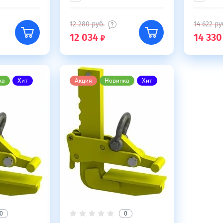
12 280
руб.
14 622
ру
12 034
14 330
ка
Хит
Акция
Новинка
Хит
0
0