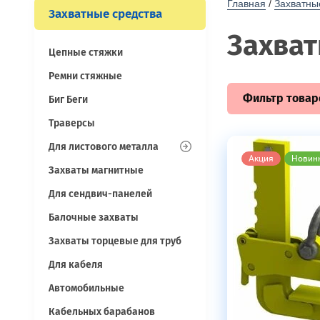
Главная
 / 
Захватны
Захватные средства
Захва
Цепные стяжки
Ремни стяжные
Фильтр товар
Биг Беги
Траверсы
Для листового металла
Акция
Новин
Захваты магнитные
Для сендвич-панелей
Балочные захваты
Захваты торцевые для труб
Для кабеля
Автомобильные
Кабельных барабанов