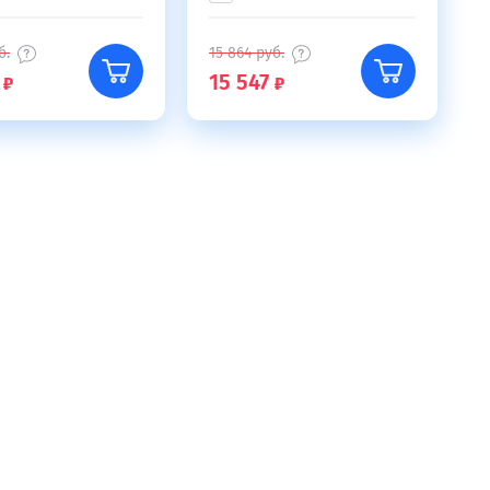
б.
15 864
руб.
15 547