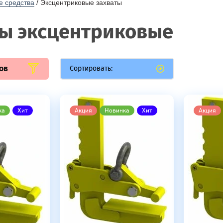
е средства
 / Эксцентриковые захваты
ты эксцентриковые
ов
Сортировать:
ка
Хит
Акция
Новинка
Хит
Акция