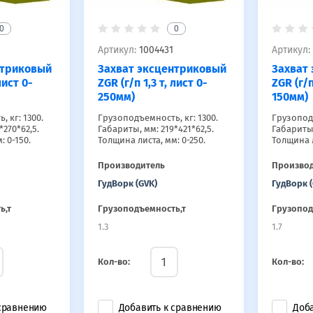
0
0
Артикул:
1004431
Артикул:
нтриковый
Захват эксцентриковый
Захват
лист 0-
ZGR (г/п 1,3 т, лист 0-
ZGR (г/п
250мм)
150мм)
 кг: 1300.
Грузоподъемность, кг: 1300.
Грузоподъ
*270*62,5.
Габариты, мм: 219*421*62,5.
Габариты,
: 0-150.
Толщина листа, мм: 0-250.
Толщина л
Производитель
Произво
ГудВорк (GVK)
ГудВорк (
ь,т
Грузоподъемность,т
Грузопод
1.3
1.7
Кол-во:
Кол-во:
 сравнению
Добавить к сравнению
Доб