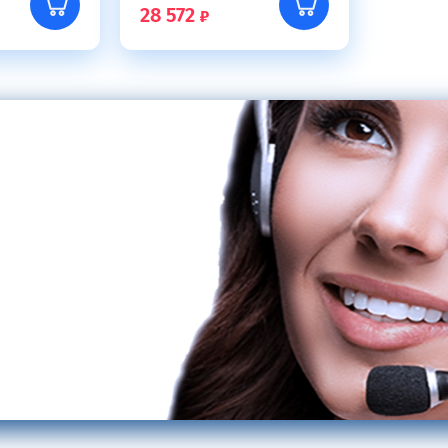
28 572