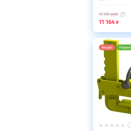
11 392
руб.
11 164
Акция
Новин