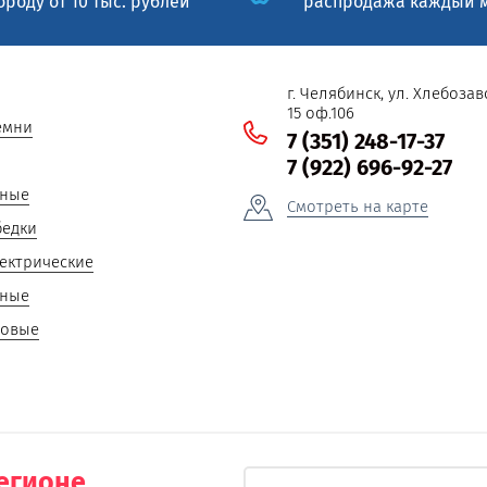
ороду от 10 тыс. рублей
распродажа каждый 
г. Челябинск, ул. Хлебоза
15 оф.106
емни
7 (351) 248-17-37
7 (922) 696-92-27
пные
Смотреть на карте
бедки
ектрические
ьные
совые
регионе