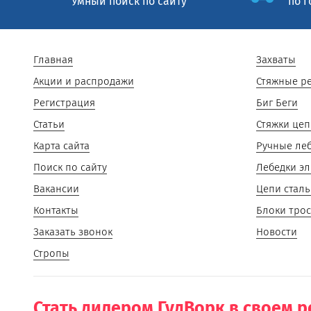
Умный поиск по сайту
по г
Главная
Захваты
Акции и распродажи
Стяжные р
Регистрация
Биг Беги
Статьи
Стяжки це
Карта сайта
Ручные ле
Поиск по сайту
Лебедки эл
Вакансии
Цепи стал
Контакты
Блоки тро
Заказать звонок
Новости
Стропы
Стать дилером ГудВорк в своем 