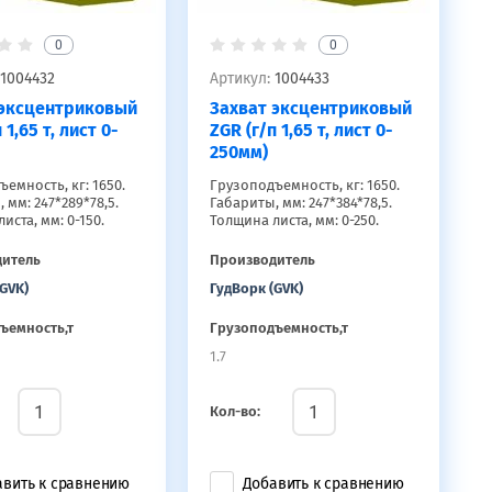
0
0
1004432
Артикул:
1004433
 эксцентриковый
Захват эксцентриковый
 1,65 т, лист 0-
ZGR (г/п 1,65 т, лист 0-
250мм)
емность, кг: 1650.
Грузоподъемность, кг: 1650.
 мм: 247*289*78,5.
Габариты, мм: 247*384*78,5.
иста, мм: 0-150.
Толщина листа, мм: 0-250.
дитель
Производитель
GVK)
ГудВорк (GVK)
ъемность,т
Грузоподъемность,т
1.7
Кол-во:
авить к сравнению
Добавить к сравнению