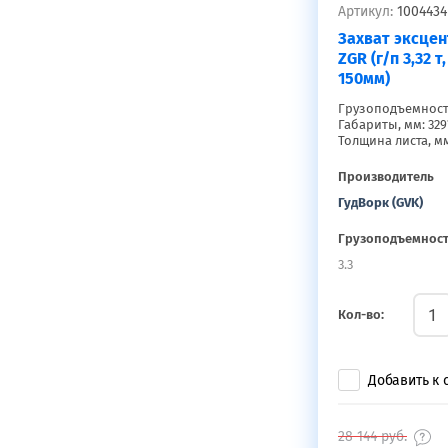
Артикул:
1004434
Захват эксце
ZGR (г/п 3,32 т
150мм)
Грузоподъемность,
Габариты, мм: 329
Толщина листа, мм
Производитель
ГудВорк (GVK)
Грузоподъемност
3.3
Кол-во:
Добавить к
28 144
руб.