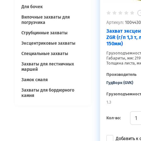
Для бочек
Вилочные захваты для
Артикул:
1004430
погрузчика
Захват эксце
Струбцинные захваты
ZGR (г/п 1,3 т, 
150мм)
Эксцентриковые захваты
Грузоподъемность,
Специальные захваты
Габариты, мм: 219
Толщина листа, мм
Захваты для лестничных
маршей
Производитель
Замок смаля
ГудВорк (GVK)
Захваты для бордюрного
Грузоподъемност
камня
1.3
Кол-во:
Добавить к