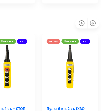
Новинка
Хит
Акция
Новинка
Хит
н. 1 ст. + СТОП
Пульт 6 кн. 2 ст. (XАC-