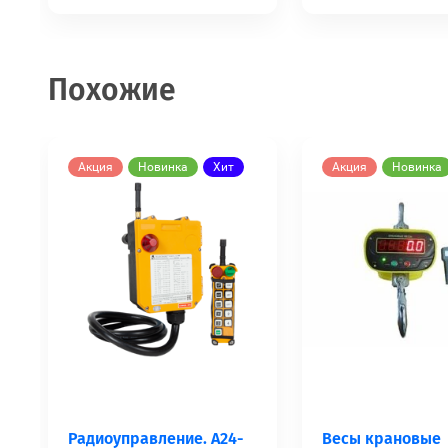
Похожие
Акция
Новинка
Хит
Акция
Новинка
Радиоуправление. А24-
Весы крановые