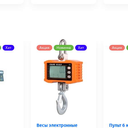
Хит
Акция
Новинка
Хит
Акция
Весы электронные
Пульт 6 к