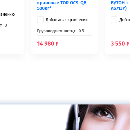
крановые TOR OCS-QB
БУТОН + 
500кг*
A6713Y)
авнению
Добавить к сравнению
Доба
т
3
Грузоподъемность,т
0.5
14 980
3 550