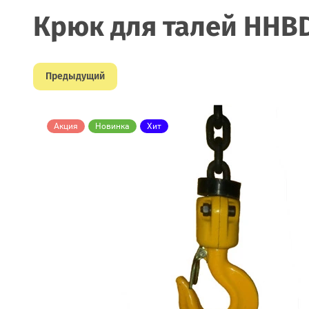
Крюк для талей HHBD 
Предыдущий
Акция
Новинка
Хит