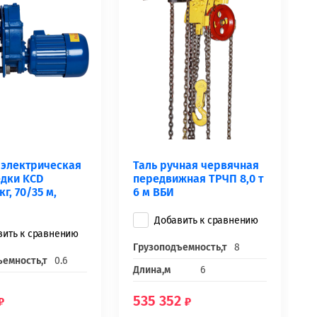
 электрическая
Таль ручная червячная
едки KCD
передвижная ТРЧП 8,0 т
г, 70/35 м,
6 м ВБИ
Добавить к сравнению
вить к сравнению
Грузоподъемность,т
8
ъемность,т
0.6
Длина,м
6
535 352