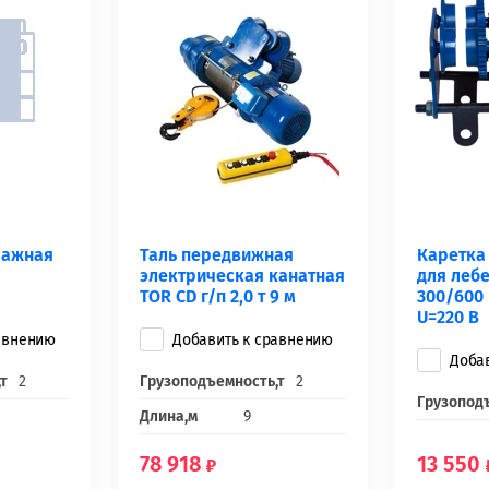
чажная
Таль передвижная
Каретка
электрическая канатная
для леб
TOR CD г/п 2,0 т 9 м
300/600 к
U=220 В
авнению
Добавить к сравнению
Доба
т
2
Грузоподъемность,т
2
Грузопод
Длина,м
9
78 918
13 550