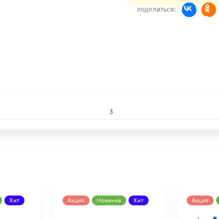
поделиться:
3
Хит
Акция
Новинка
Хит
Акция